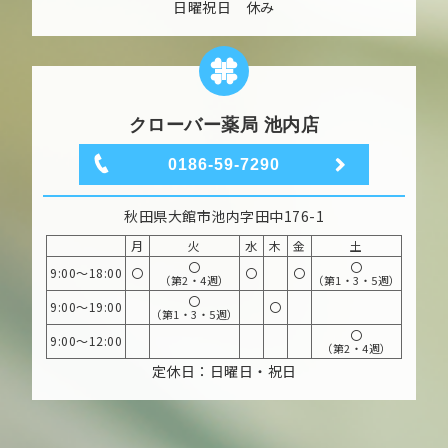
日曜祝日 休み
クローバー薬局 池内店
0186-59-7290
秋田県大館市池内字田中176-1
月
火
水
木
金
土
〇
〇
9:00～18:00
〇
〇
〇
（第2・4週）
（第1・3・5週）
〇
9:00～19:00
〇
（第1・3・5週）
〇
9:00～12:00
（第2・4週）
定休日：日曜日・祝日