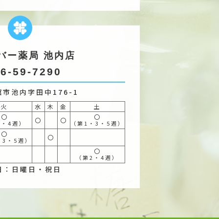
バー薬局 池内店
6-59-7290
市池内字田中176-1
火
水
木
金
土
〇
〇
〇
〇
2・4週）
（第1・3・5週）
〇
〇
・3・5週）
〇
（第2・4週）
日：日曜日・祝日