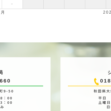
－
7月
20
局
1660
018
9-50
秋田県大
8：00
平日 
3：00
土曜日
休み
日