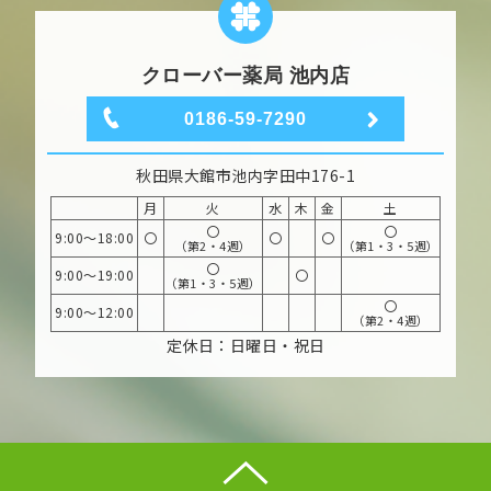
クローバー薬局 池内店
0186-59-7290
秋田県大館市池内字田中176-1
月
火
水
木
金
土
〇
〇
9:00～18:00
〇
〇
〇
（第2・4週）
（第1・3・5週）
〇
9:00～19:00
〇
（第1・3・5週）
〇
9:00～12:00
（第2・4週）
定休日：日曜日・祝日